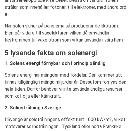
antal seriekopplade kiselceller. Dessa omvandlar solens
strålar, som innehåller fotoner, till elektroner, med andra ord
el.
När solen skiner på panelerna så producerar de likström.
Elen går vidare till växelriktaren vilken då omvandlar
likströmmen till växelström som vi kan använda i våra hem.
5 lysande fakta om solenergi
1. Solens energi förnybar och i princip oändlig
Solens energi har mängder med fördelar. Den kommer att
finnas tillgänglig i många miljarder år. Dessutom förnyas den
hela tiden. Därför behöver vi inte använda ändliga resurser
som kol, olja eller kärnkraft.
2. Solinstrålning i Sverige
I Sverige är solstrålningens effekt runt 1000 kW/m2, vilket
motsvarar solinstrålningen i Tyskland eller norra Frankrike.