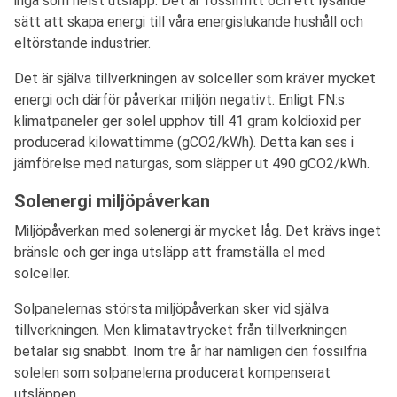
inga som helst utsläpp. Det är fossilfritt och ett lysande
sätt att skapa energi till våra energislukande hushåll och
eltörstande industrier.
Det är själva tillverkningen av solceller som kräver mycket
energi och därför påverkar miljön negativt. Enligt FN:s
klimatpaneler ger solel upphov till 41 gram koldioxid per
producerad kilowattimme (gCO2/kWh). Detta kan ses i
jämförelse med naturgas, som släpper ut 490 gCO2/kWh.
Solenergi miljöpåverkan
Miljöpåverkan med solenergi är mycket låg. Det krävs inget
bränsle och ger inga utsläpp att framställa el med
solceller.
Solpanelernas största miljöpåverkan sker vid själva
tillverkningen. Men klimatavtrycket från tillverkningen
betalar sig snabbt. Inom tre år har nämligen den fossilfria
solelen som solpanelerna producerat kompenserat
utsläppen.