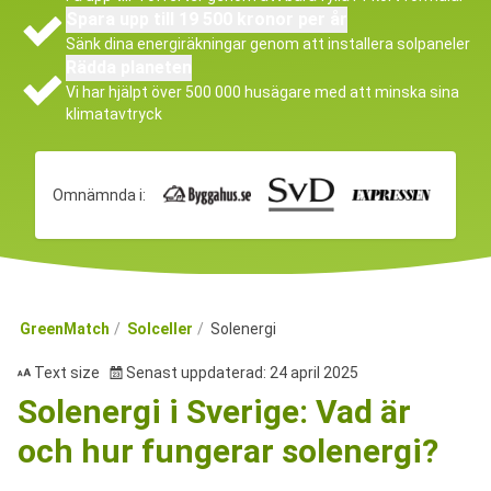
Spara upp till 19 500 kronor per år
Sänk dina energiräkningar genom att installera solpaneler
Rädda planeten
Vi har hjälpt över 500 000 husägare med att minska sina
klimatavtryck
Omnämnda i:
GreenMatch
Solceller
Solenergi
Text size
Senast uppdaterad: 24 april 2025
Solenergi i Sverige: Vad är
och hur fungerar solenergi?