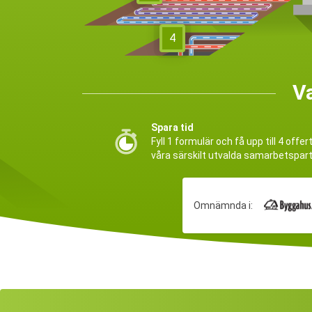
4
V
Spara tid
Fyll 1 formulär och få upp till 4 offer
våra särskilt utvalda samarbetspar
Omnämnda i: