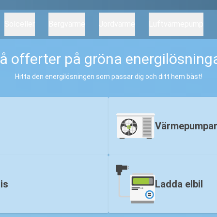
Solceller
Bergvärme
Jordvärme
Luftvärmepump
å offerter på
gröna energilösning
Hitta den energilösningen som passar dig och ditt hem bäst!
Värmepumpa
is
Ladda elbil