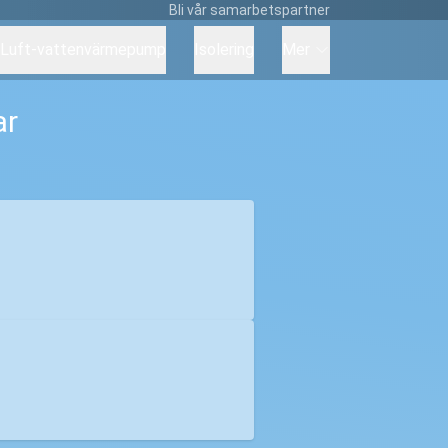
Bli vår samarbetspartner
Luft-vattenvärmepump
Isolering
Mer
ar
r