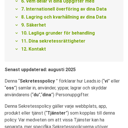
6. Vem delar vi dina Uppgifter med
7. Internationell överföring av dina Data
8. Lagring och kvarhållning av dina Data
9. Säkerhet
10. Lagliga grunder för behandling
11. Dina sekretessrättigheter
12. Kontakt
Senast uppdaterad: augusti 2025
Denna “
Sekretesspolicy
” förklarar hur Leads.io (“
vi
” eller
“
oss
”) samlar in, använder, yppar, lagrar och skyddar
användarens (“
du
”,“
dina
”) Personuppgifter.
Denna Sekretesspolicy gäller varje webbplats, app,
produkt eller tjänst (“
Tjänster
”) som kopplas till denna
policy. Var medveten om att vissa Tjänster kan ha
separata, mer specifika Sekretesspolicyerna utöver