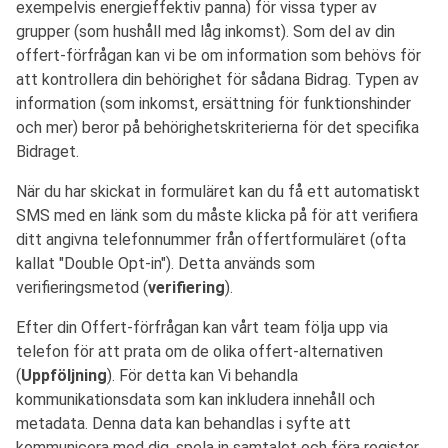
exempelvis energieffektiv panna) för vissa typer av
grupper (som hushåll med låg inkomst). Som del av din
offert-förfrågan kan vi be om information som behövs för
att kontrollera din behörighet för sådana Bidrag. Typen av
information (som inkomst, ersättning för funktionshinder
och mer) beror på behörighetskriterierna för det specifika
Bidraget.
När du har skickat in formuläret kan du få ett automatiskt
SMS med en länk som du måste klicka på för att verifiera
ditt angivna telefonnummer från offertformuläret (ofta
kallat "Double Opt-in"). Detta används som
verifieringsmetod (
verifiering
).
Efter din Offert-förfrågan kan vårt team följa upp via
telefon för att prata om de olika offert-alternativen
(
Uppföljning
). För detta kan Vi behandla
kommunikationsdata som kan inkludera innehåll och
metadata. Denna data kan behandlas i syfte att
kommunicera med dig, spela in samtalet och föra register.