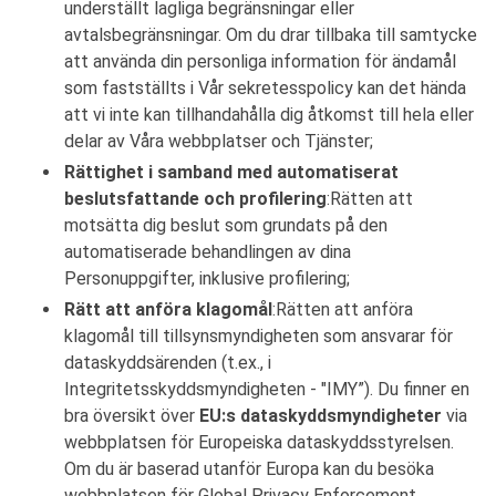
underställt lagliga begränsningar eller
avtalsbegränsningar. Om du drar tillbaka till samtycke
att använda din personliga information för ändamål
som fastställts i Vår sekretesspolicy kan det hända
att vi inte kan tillhandahålla dig åtkomst till hela eller
delar av Våra webbplatser och Tjänster;
Rättighet i samband med automatiserat
beslutsfattande och profilering
:Rätten att
motsätta dig beslut som grundats på den
automatiserade behandlingen av dina
Personuppgifter, inklusive profilering;
Rätt att anföra klagomål
:Rätten att anföra
klagomål till tillsynsmyndigheten som ansvarar för
dataskyddsärenden (t.ex., i
Integritetsskyddsmyndigheten - "IMY”). Du finner en
bra översikt över
EU:s dataskyddsmyndigheter
via
webbplatsen för Europeiska dataskyddsstyrelsen.
Om du är baserad utanför Europa kan du besöka
webbplatsen för Global Privacy Enforcement