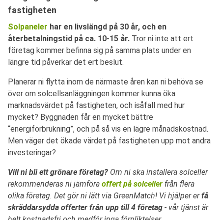
fastigheten
Solpaneler
har en livslängd på 30 år, och en
återbetalningstid på ca. 10-15 år.
Tror ni inte att ert
företag kommer befinna sig på samma plats under en
längre tid påverkar det ert beslut.
Planerar ni flytta inom de närmaste åren kan ni behöva se
över om solcellsanläggningen kommer kunna öka
marknadsvärdet på fastigheten, och isåfall med hur
mycket? Byggnaden får en mycket bättre
“energiförbrukning”, och på så vis en lägre månadskostnad.
Men väger det ökade värdet på fastigheten upp mot andra
investeringar?
Vill ni bli ett grönare företag?
Om ni ska installera solceller
rekommenderas ni jämföra
offert på solceller
från flera
olika företag. Det gör ni lätt via GreenMatch! Vi hjälper er
få
skräddarsydda offerter från upp till 4 företag
- vår tjänst är
helt kostnadsfri och medför inga förpliktelser.