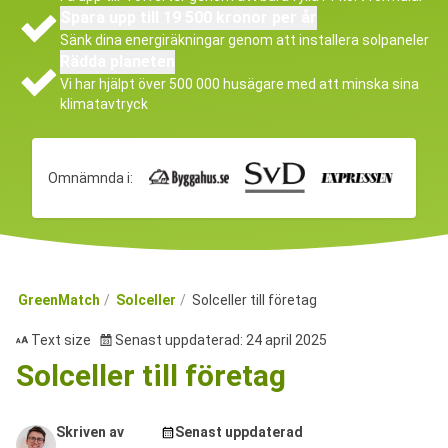
Spara upp till 19 500 kronor per år
Sänk dina energiräkningar genom att installera solpaneler
Rädda planeten
Vi har hjälpt över 500 000 husägare med att minska sina
klimatavtryck
Omnämnda i:
GreenMatch
Solceller
Solceller till företag
Text size
Senast uppdaterad: 24 april 2025
Solceller till företag
Skriven av
Senast uppdaterad