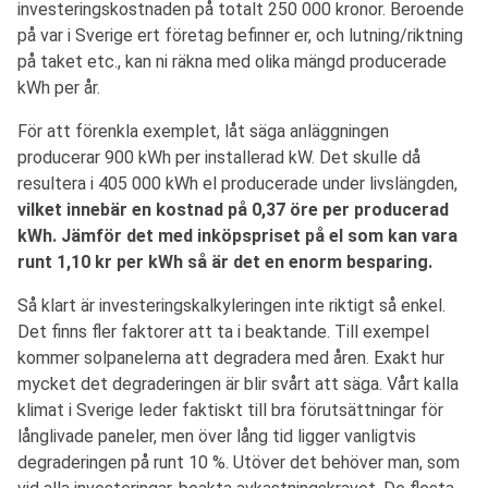
investeringskostnaden på totalt 250 000 kronor. Beroende
på var i Sverige ert företag befinner er, och lutning/riktning
på taket etc., kan ni räkna med olika mängd producerade
kWh per år.
För att förenkla exemplet, låt säga anläggningen
producerar 900 kWh per installerad kW. Det skulle då
resultera i 405 000 kWh el producerade under livslängden,
vilket innebär en kostnad på 0,37 öre per producerad
kWh.
Jämför det med inköpspriset på el som kan vara
runt 1,10 kr per kWh så är det en enorm besparing.
Så klart är investeringskalkyleringen inte riktigt så enkel.
Det finns fler faktorer att ta i beaktande. Till exempel
kommer solpanelerna att degradera med åren. Exakt hur
mycket det degraderingen är blir svårt att säga. Vårt kalla
klimat i Sverige leder faktiskt till bra förutsättningar för
långlivade paneler, men över lång tid ligger vanligtvis
degraderingen på runt 10 %. Utöver det behöver man, som