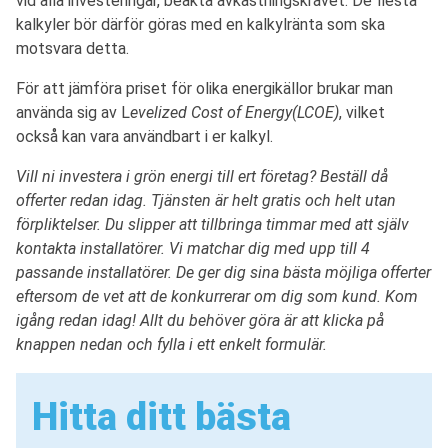
vid alla investeringar, beakta avkastningskravet. De flesta
kalkyler bör därför göras med en kalkylränta som ska
motsvara detta.
För att jämföra priset för olika energikällor brukar man
använda sig av L
evelized Cost of Energy(LCOE)
, vilket
också kan vara användbart i er kalkyl.
Vill ni investera i grön energi till ert företag? Beställ då
offerter redan idag. Tjänsten är helt gratis och helt utan
förpliktelser. Du slipper att tillbringa timmar med att själv
kontakta installatörer. Vi matchar dig med upp till 4
passande installatörer. De ger dig sina bästa möjliga offerter
eftersom de vet att de konkurrerar om dig som kund. Kom
igång redan idag! Allt du behöver göra är att klicka på
knappen nedan och fylla i ett enkelt formulär.
Hitta ditt bästa