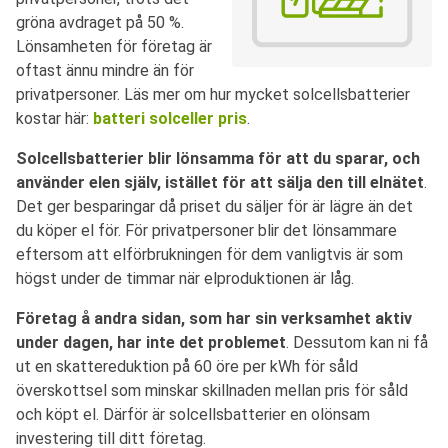
gröna avdraget på 50 %.
Lönsamheten för företag är
oftast ännu mindre än för
privatpersoner. Läs mer om hur mycket solcellsbatterier
kostar här:
batteri solceller pris
.
Solcellsbatterier blir lönsamma för att du sparar, och
använder elen själv, istället för att sälja den till elnätet
.
Det ger besparingar då priset du säljer för är lägre än det
du köper el för. För privatpersoner blir det lönsammare
eftersom att elförbrukningen för dem vanligtvis är som
högst under de timmar när elproduktionen är låg.
Företag å andra sidan, som har sin verksamhet aktiv
under dagen, har inte det problemet
. Dessutom kan ni få
ut en skattereduktion på 60 öre per kWh för såld
överskottsel som minskar skillnaden mellan pris för såld
och köpt el. Därför är solcellsbatterier en olönsam
investering till ditt företag.