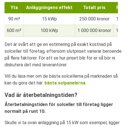
Yta
Anläggningens effekt
Totalt pris
Pris
90 m²
15 kWp
250 000 kronor
16 70
600 m²
100 kWp
1 000 000 kronor
10 00
Det är svårt att ge en estimering på exakt kostnad på
solceller till företag, eftersom slutpriset varierar beroende
på flera faktorer. För att se hur priset blir för er så bör ni
diskutera det med leverantörer.
Vill du läsa mer om de bästa solcellerna på marknaden så
kan du göra det här:
bästa solpanelerna
.
Vad är återbetalningstiden?
Återbetalningstiden för solceller till företag ligger
normalt på runt 10.
Skulle vi ta ovan anläggning på 15 kW som exempel, ligger