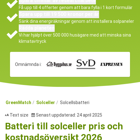
Spara timmar av researcharbete
Få upp till 4 offerter genom att bara fylla i 1 kort formulär
Spara upp till 19 500 kronor per år
Sänk dina energiräkningar genom att installera solpaneler
Rädda planeten
Vi har hjälpt över 500 000 husägare med att minska sina
klimatavtryck
Omnämnda i:
GreenMatch
Solceller
Solcellsbatteri
Text size
Senast uppdaterad: 24 april 2025
Batteri till solceller pris och
kostnadsöversikt 2026