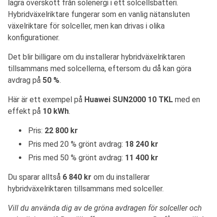
lagra överskott från solenergi i ett solcellsbatteri.
Hybridväxelriktare fungerar som en vanlig nätansluten
växelriktare för solceller, men kan drivas i olika
konfigurationer.
Det blir billigare om du installerar hybridväxelriktaren
tillsammans med solcellerna, eftersom du då kan göra
avdrag på
50 %
.
Här är ett exempel på
Huawei SUN2000 10 TKL
med en
effekt på
10 kWh
.
Pris:
22 800 kr
Pris med 20 % grönt avdrag:
18 240 kr
Pris med 50 % grönt avdrag:
11 400 kr
Du sparar alltså
6 840 kr
om du installerar
hybridväxelriktaren tillsammans med solceller.
Vill du använda dig av de gröna avdragen för solceller och