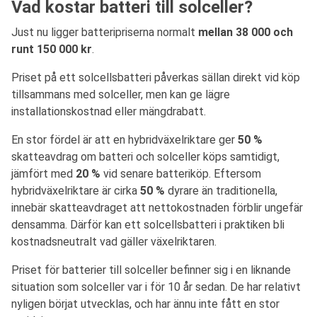
Vad kostar batteri till solceller?
Just nu ligger batteripriserna normalt
mellan 38 000 och
runt 150 000 kr
.
Priset på ett solcellsbatteri påverkas sällan direkt vid köp
tillsammans med solceller, men kan ge lägre
installationskostnad eller mängdrabatt.
En stor fördel är att en hybridväxelriktare ger
50 %
skatteavdrag om batteri och solceller köps samtidigt,
jämfört med
20 %
vid senare batteriköp. Eftersom
hybridväxelriktare är cirka
50 %
dyrare än traditionella,
innebär skatteavdraget att nettokostnaden förblir ungefär
densamma. Därför kan ett solcellsbatteri i praktiken bli
kostnadsneutralt vad gäller växelriktaren.
Priset för batterier till solceller befinner sig i en liknande
situation som solceller var i för 10 år sedan. De har relativt
nyligen börjat utvecklas, och har ännu inte fått en stor