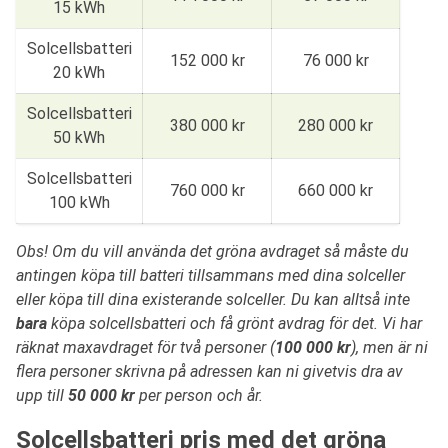
15 kWh
Solcellsbatteri
152 000 kr
76 000 kr
20 kWh
Solcellsbatteri
380 000 kr
280 000 kr
50 kWh
Solcellsbatteri
760 000 kr
660 000 kr
100 kWh
Obs! Om du vill använda det gröna avdraget så måste du
antingen köpa till batteri tillsammans med dina solceller
eller köpa till dina existerande solceller. Du kan alltså inte
bara
köpa solcellsbatteri och få grönt avdrag för det. Vi har
räknat maxavdraget för två personer (
100 000 kr
), men är ni
flera personer skrivna på adressen kan ni givetvis dra av
upp till
50 000 kr
per person och år.
Solcellsbatteri pris med det gröna