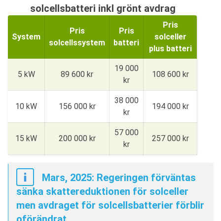
solcellsbatteri inkl grönt avdrag
Pris
Pris
Pris
System
solceller
solcellssystem
batteri
plus batteri
19 000
5 kW
89 600 kr
108 600 kr
kr
38 000
10 kW
156 000 kr
194 000 kr
kr
57 000
15 kW
200 000 kr
257 000 kr
kr
Mars, 2025: Regeringen förväntas
sänka skattereduktionen för solceller
men avdraget för solcellsbatterier förblir
oförändrat