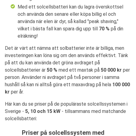
Med ett solcellsbatteri kan du lagra överskottsel
och använda den senare eller köpa billig el och
använda när elen är dyr, så kallad "peak shaving,"
vilket i bästa fall kan spara dig upp till
70 %
på din
elräkning!
Det är värt att nämna att solbatterier inte är billiga, men
investeringen kan löna sig om den används effektivt. Tänk
på att du kan använda det gröna avdraget på
solcellsbatterier är
50 %
med ett maxtak på
50 000 kr
per
person. Använder ni avdraget på två personer i samma
hushåll så kan ni alltså göra ett maxavdrag på hela
100 000
kr
per år.
Här kan du se priser på de populäraste solcellssystemen i
Sverige -
5, 10 och 15 kW
- tillsammans med matchande
solcellsbatteri:
Priser på solcellssystem med