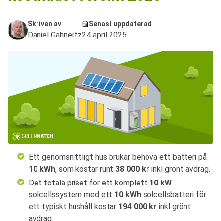
Skriven av
Senast uppdaterad
Daniel Gahnertz
24 april 2025
Ett genomsnittligt hus brukar behöva ett batteri på
10 kWh
, som kostar runt
38 000 kr
inkl grönt avdrag.
Det totala priset för ett komplett
10 kW
solcellssystem med ett
10 kWh
solcellsbatteri för
ett typiskt hushåll kostar
194 000 kr
inkl grönt
avdrag.