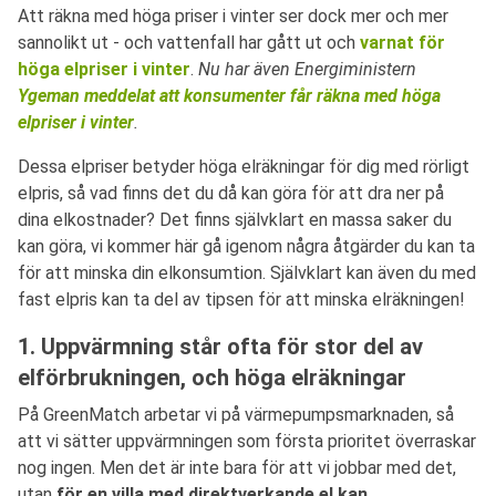
Att räkna med höga priser i vinter ser dock mer och mer
sannolikt ut - och vattenfall har gått ut och
varnat för
höga elpriser i vinter
.
Nu har även Energiministern
Ygeman meddelat att konsumenter får räkna med höga
elpriser i vinter
.
Dessa elpriser betyder höga elräkningar för dig med rörligt
elpris, så vad finns det du då kan göra för att dra ner på
dina elkostnader? Det finns självklart en massa saker du
kan göra, vi kommer här gå igenom några åtgärder du kan ta
för att minska din elkonsumtion. Självklart kan även du med
fast elpris kan ta del av tipsen för att minska elräkningen!
1. Uppvärmning står ofta för stor del av
elförbrukningen, och höga elräkningar
På GreenMatch arbetar vi på värmepumpsmarknaden, så
att vi sätter uppvärmningen som första prioritet överraskar
nog ingen. Men det är inte bara för att vi jobbar med det,
utan
för en villa med direktverkande el kan