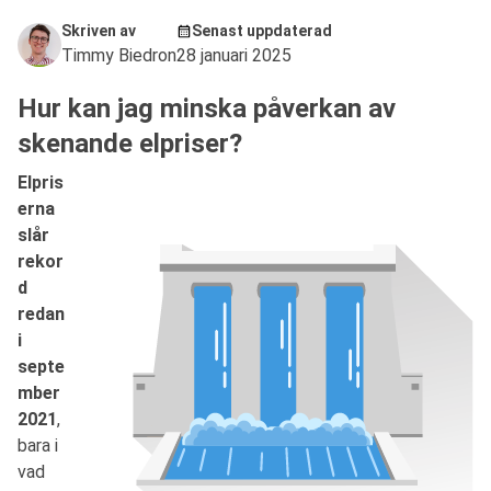
Skriven av
Senast uppdaterad
Timmy Biedron
28 januari 2025
Hur kan jag minska påverkan av
skenande elpriser?
Elpris
erna
slår
rekor
d
redan
i
septe
mber
2021
,
bara i
vad