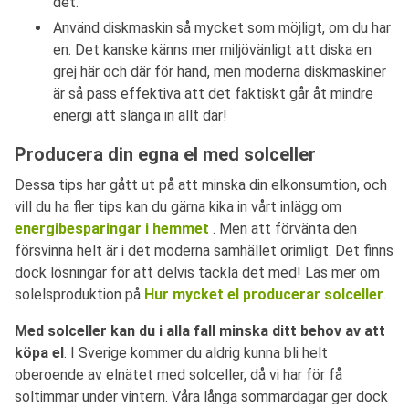
det.
Använd diskmaskin så mycket som möjligt, om du har
en. Det kanske känns mer miljövänligt att diska en
grej här och där för hand, men moderna diskmaskiner
är så pass effektiva att det faktiskt går åt mindre
energi att slänga in allt där!
Producera din egna el med solceller
Dessa tips har gått ut på att minska din elkonsumtion, och
vill du ha fler tips kan du gärna kika in vårt inlägg om
energibesparingar i hemmet
. Men att förvänta den
försvinna helt är i det moderna samhället orimligt. Det finns
dock lösningar för att delvis tackla det med! Läs mer om
solelsproduktion på
Hur mycket el producerar solceller
.
Med solceller kan du i alla fall minska ditt behov av att
köpa el
. I Sverige kommer du aldrig kunna bli helt
oberoende av elnätet med solceller, då vi har för få
soltimmar under vintern. Våra långa sommardagar ger dock