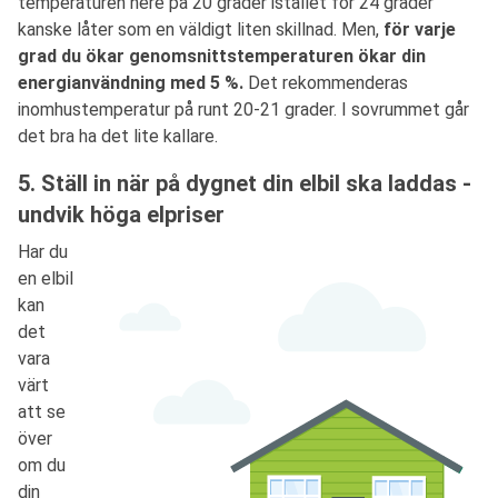
temperaturen nere på 20 grader istället för 24 grader
kanske låter som en väldigt liten skillnad. Men,
för varje
grad du ökar genomsnittstemperaturen ökar din
energianvändning med 5 %.
Det rekommenderas
inomhustemperatur på runt 20-21 grader. I sovrummet går
det bra ha det lite kallare.
5. Ställ in när på dygnet din elbil ska laddas -
undvik höga elpriser
Har du
en elbil
kan
det
vara
värt
att se
över
om du
din