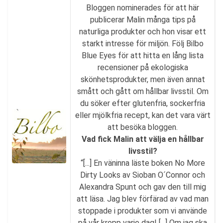
Bloggen nominerades för att här
publicerar Malin många tips på
naturliga produkter och hon visar ett
starkt intresse för miljön. Följ Bilbo
Blue Eyes för att hitta en lång lista
recensioner på ekologiska
skönhetsprodukter, men även annat
smått och gått om hållbar livsstil. Om
du söker efter glutenfria, sockerfria
eller mjölkfria recept, kan det vara värt
att besöka bloggen.
Vad fick Malin att välja en hållbar
livsstil?
“[...] En väninna läste boken No More
Dirty Looks av Sioban O´Connor och
Alexandra Spunt och gav den till mig
att läsa. Jag blev förfärad av vad man
stoppade i produkter som vi använde
på vår kropp varje dag! [...] Om jag ska