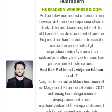
Husfadern
HUSFADERN.WORDPRESS.COM
Petter blev nominerad eftersom han
bevisar att man kan köpa sina råvaror
direkt från producenten, istället för
att handla hos de stora mataffärerna.
Följ med hur han tillreder intressanta
maträtter av de naturligt
närproducerade råvarorna och
självodlade eller vilda växter som han
plockar direkt från naturen.
Vad fick Petter att välja en hållbar
livstil?
"Jag läste en rad artiklar i höstnumret
av Magasinet Filter i september 2011
och insåg hur många mindre
råvaruproducenter och
mathantverkare får kämpa dels emot
vårt eget svenska regel- och