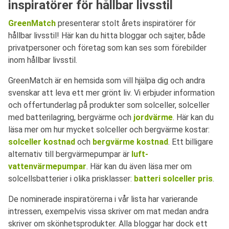
inspiratörer för hållbar livsstil
GreenMatch
presenterar stolt årets inspiratörer för
hållbar livsstil! Här kan du hitta bloggar och sajter, både
privatpersoner och företag som kan ses som förebilder
inom hållbar livsstil.
GreenMatch är en hemsida som vill hjälpa dig och andra
svenskar att leva ett mer grönt liv. Vi erbjuder information
och offertunderlag på produkter som solceller, solceller
med batterilagring, bergvärme och
jordvärme
. Här kan du
läsa mer om hur mycket solceller och bergvärme kostar:
solceller kostnad
och
bergvärme kostnad
. Ett billigare
alternativ till bergvärmepumpar är
luft-
vattenvärmepumpar
. Här kan du även läsa mer om
solcellsbatterier i olika prisklasser:
batteri solceller pris
.
De nominerade inspiratörerna i vår lista har varierande
intressen, exempelvis vissa skriver om mat medan andra
skriver om skönhetsprodukter. Alla bloggar har dock ett